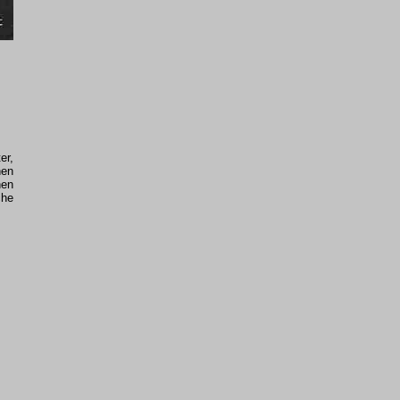
er,
nen
hen
che