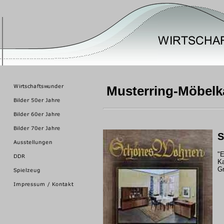
Musterring-Möbelka
S
"E
Ka
Gr