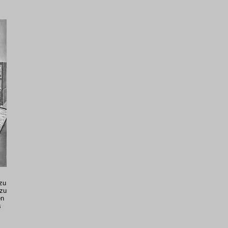
zu
 zu
en
s