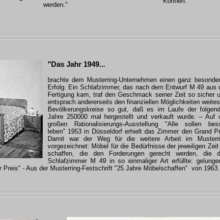
Können."
werden."
"Das Jahr 1949...
brachte dem Musterring-Unternehmen einen ganz besonde
Erfolg. Ein Schlafzimmer, das nach dem Entwurf M 49 aus 
Fertigung kam, traf den Geschmack seiner Zeit so sicher 
entsprach andererseits den finanziellen Möglichkeiten weites
Bevölkerungskreise so gut, daß es im Laufe der folgen
Jahre 250000 mal hergestellt und verkauft wurde. – Auf 
großen Rationalisierungs-Ausstellung "Alle sollen bes
leben" 1953 in Düsseldorf erhielt das Zimmer den Grand Pr
Damit war der Weg für die weitere Arbeit im Musterr
vorgezeichnet: Möbel für die Bedürfnisse der jeweiligen Zeit
schaffen, die den Forderungen gerecht werden, die 
Schlafzimmer M 49 in so einmaliger Art erfüllte: gelunge
r Preis" - Aus der Musterring-Festschrift "25 Jahre Möbelschaffen" von 1963.