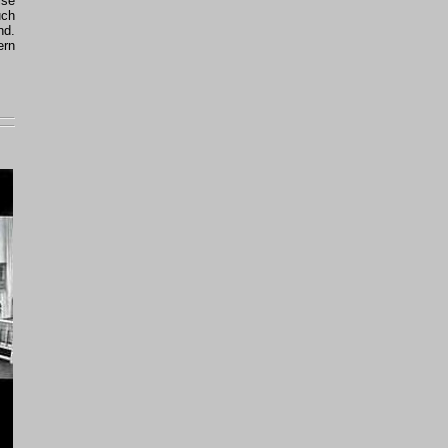
ise
uch
nd.
ern