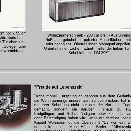
 cm hoch, 55 cm
"Wohnzimmerschrank - 200 cm breit - Ausführung
hte Seite für
Nußbaum gebohnt mit polierten Maserflächen, mat
en Tür oben ein
oder hochglanz. Oberteil innen Mahagoni anpoliert
it Spiegel, über
Unterteil innen Eiche mattiert. Hinter der linken Tür
ibvorrichtung.-
Schubkästen.- DM 395"
"Freude auf Lebenszeit"
"Anbaumöbel... ursprünglich geboren aus dem Gedank
die Wohnraumenge unserer Zeit zu überbrücken, hat 
mit ihrer Schaffung nicht nur aus der Not eine Tug
gemacht, sondern sie darüber hinaus zu etw
Endgültigem und Selbstständigem entwickelt, das a
dann Berechtigung haben wird, wenn wir dereinst über 
Kapitel Wohnraumnot die Überschrift "Es war einmal.
setzen können." - Möbel-Hübner, Berlin - "Alleinverk