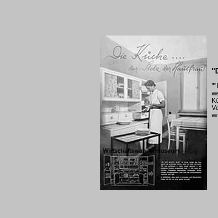
"
""
we
K
Vo
wo